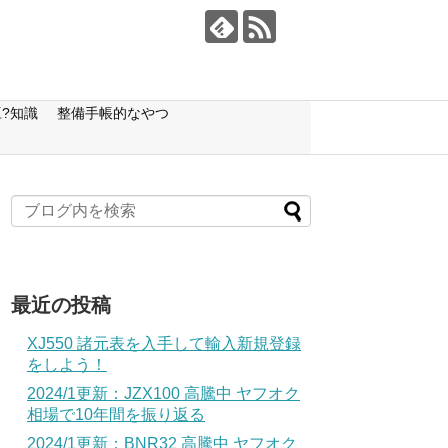
?知識
整備手帳的なやつ
最近の投稿
XJ550 諸元表を入手して輸入新規登録
をしよう！
2024/1更新：JZX100 高騰中 ヤフオク
相場で10年間を振り返る
2024/1更新：BNR32 高騰中 ヤフオク