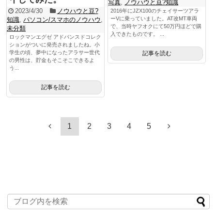
写真
,
ノウハウと豆?知識
2023/4/30
ノウハウと豆?
2016年にJZX100のチェイサーツアラ
ーVに乗っていました。AT改MT車両
知識
,
パソコン/スマホのノウハウ
,
で、当時ヤフオクにて50万円ほどで購
未分類
入できたものです。 ...
ロックマンエグゼ アドバンスドコレク
ションがついに発売されましたね。小
学生の頃、夢中になったアラサー世代
記事を読む
の男性は、貯金もそこそこできるよ
う...
記事を読む
1
2
3
4
5