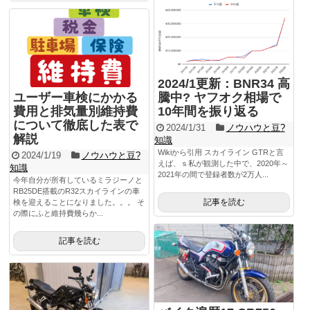
2024/1更新：BNR34 高
ユーザー車検にかかる
騰中? ヤフオク相場で
費用と排気量別維持費
10年間を振り返る
について徹底した表で
2024/1/31
ノウハウと豆?
解説
知識
Wikiから引用 スカイライン GTRと言
2024/1/19
ノウハウと豆?
えば、ｓ私が観測した中で、2020年～
知識
2021年の間で登録者数が2万人...
今年自分が所有しているミラジーノと
RB25DE搭載のR32スカイラインの車
記事を読む
検を迎えることになりました。。。 そ
の際にふと維持費幾らか...
記事を読む