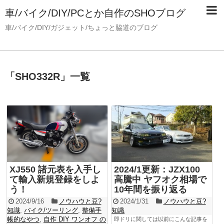
車/バイク/DIY/PCとか自作のSHOブログ
車/バイク/DIY/ガジェット/ちょっと脇道のブログ
「
SHO332R
」
一覧
XJ550 諸元表を入手し
2024/1更新：JZX100
て輸入新規登録をしよ
高騰中 ヤフオク相場で
う！
10年間を振り返る
2024/9/16
ノウハウと豆?
2024/1/31
ノウハウと豆?
知識
,
バイク/ツーリング
,
整備手
知識
帳的なやつ
,
自作 DIY ワンオフ の
即ドリに関しては以前にこんな記事を