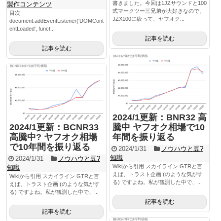
書きました。今回は1JZサウンドと100
製作コンテンツ
式マークツー三兄弟が大好きなので、
目次
JZX100に絞って、ヤフオク...
document.addEventListener('DOMCont
entLoaded', funct...
記事を読む
記事を読む
2024/1更新：BNR32 高
2024/1更新：BCNR33
騰中 ヤフオク相場で10
高騰中? ヤフオク相場
年間を振り返る
で10年間を振り返る
2024/1/31
ノウハウと豆?
知識
2024/1/31
ノウハウと豆?
Wikiから引用 スカイライン GTRと言
知識
えば、トラスト企画 (のような気がす
Wikiから引用 スカイライン GTRと言
る) ですよね。私が観測した中で、...
えば、トラスト企画 (のような気がす
る) ですよね。私が観測した中で、...
記事を読む
記事を読む