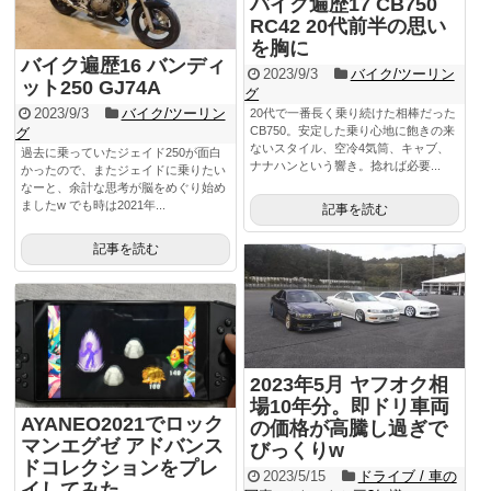
バイク遍歴17 CB750
RC42 20代前半の思い
を胸に
バイク遍歴16 バンディ
2023/9/3
バイク/ツーリン
ット250 GJ74A
グ
2023/9/3
バイク/ツーリン
20代で一番長く乗り続けた相棒だった
CB750。安定した乗り心地に飽きの来
グ
ないスタイル、空冷4気筒、キャブ、
過去に乗っていたジェイド250が面白
ナナハンという響き。捻れば必要...
かったので、またジェイドに乗りたい
なーと、余計な思考が脳をめぐり始め
ましたw でも時は2021年...
記事を読む
記事を読む
2023年5月 ヤフオク相
場10年分。即ドリ車両
AYANEO2021でロック
の価格が高騰し過ぎで
マンエグゼ アドバンス
びっくりw
ドコレクションをプレ
2023/5/15
ドライブ / 車の
イしてみた。