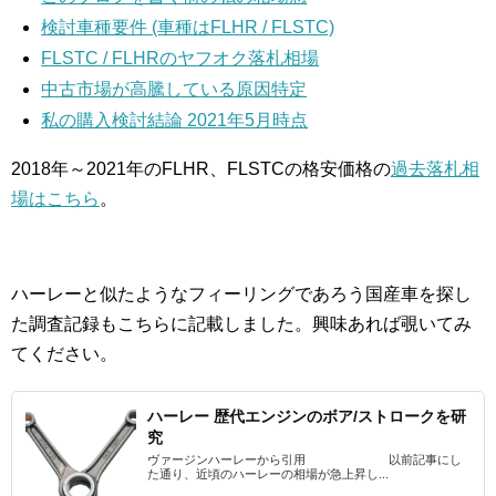
検討車種要件 (車種はFLHR / FLSTC)
FLSTC / FLHRのヤフオク落札相場
中古市場が高騰している原因特定
私の購入検討結論 2021年5月時点
2018年～2021年のFLHR、FLSTCの格安価格の
過去落札相
場はこちら
。
ハーレーと似たようなフィーリングであろう国産車を探し
た調査記録もこちらに記載しました。興味あれば覗いてみ
てください。
ハーレー 歴代エンジンのボア/ストロークを研
究
ヴァージンハーレーから引用 以前記事にし
た通り、近頃のハーレーの相場が急上昇し...