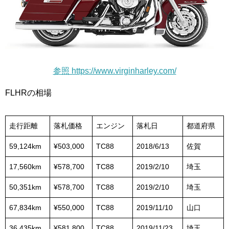
参照 https://www.virginharley.com/
FLHRの相場
走行距離
落札価格
エンジン
落札日
都道府県
59,124km
¥503,000
TC88
2018/6/13
佐賀
17,560km
¥578,700
TC88
2019/2/10
埼玉
50,351km
¥578,700
TC88
2019/2/10
埼玉
67,834km
¥550,000
TC88
2019/11/10
山口
36,435km
¥581,800
TC88
2019/11/23
埼玉