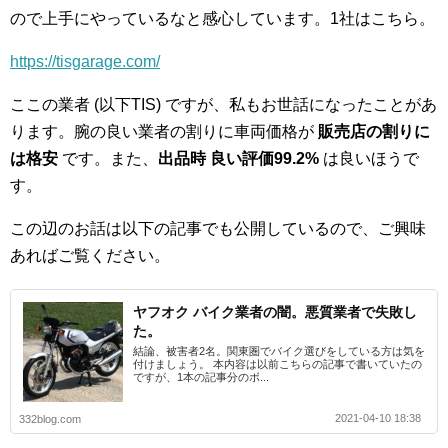
ので上手にやっているなと感心しています。1社はこちら。
https://tisgarage.com/
ここの業者 (以下TIS) ですが、私もお世話になったことがあ
ります。腕の良い業者の割りに車両価格が
販売店の割りに
は格安
です。また、
出品時 良い評価99.2%
は良いほうで
す。
この辺のお話は以下の記事でも公開しているので、ご興味
あればご覧ください。
ヤフオク バイク業者の闇。悪質業者で失敗し
た。
結論、被害者2名。関東圏でバイク選びをしている方は気を
付けましょう。 本内容は以前こちらの記事で書いていたの
ですが、1本の記事分のボ...
2021-04-10 18:38
332blog.com