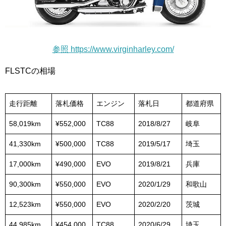
参照 https://www.virginharley.com/
FLSTCの相場
走行距離
落札価格
エンジン
落札日
都道府県
58,019km
¥552,000
TC88
2018/8/27
岐阜
41,330km
¥500,000
TC88
2019/5/17
埼玉
17,000km
¥490,000
EVO
2019/8/21
兵庫
90,300km
¥550,000
EVO
2020/1/29
和歌山
12,523km
¥550,000
EVO
2020/2/20
茨城
44,985km
¥454,000
TC88
2020/6/29
埼玉