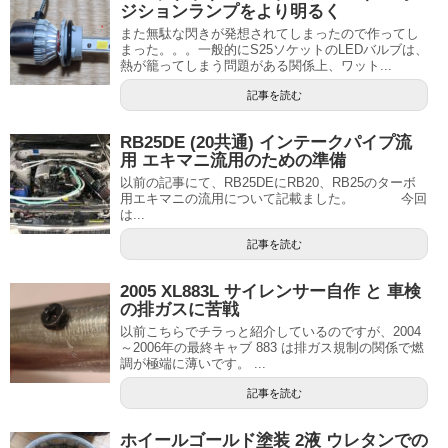
ジションランプをより明るく
また無駄な閃きが発想されてしまったので作ってし
まった。。。一般的にS25ソケットのLEDバルブは、
熱が籠ってしまう問題がある関係上、ワット...
記事を読む
RB25DE (20共通) インテークパイプ流
用 エキマニ流用のための準備
以前の記事にて、RB25DEにRB20、RB25のターボ
用エキマニの流用について記載ました。 今回
は...
記事を読む
2005 XL883L サイレンサー自作 と 車検
の排ガスに苦戦
以前こちらでチラっと紹介しているのですが、2004
～2006年の最終キャブ 883 は排ガス規制の関係で燃
調が極端に薄いです。 ...
記事を読む
ホイールゴールド塗装 2液 ウレタンでの