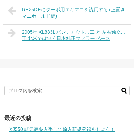
RB25DEにターボ用エキマニを流用する (上置き
マニホールド編)
2005年 XL883L パンチアウト加工 と 左右独立加
工 北米では無く日本純正マフラー ベース
最近の投稿
XJ550 諸元表を入手して輸入新規登録をしよう！