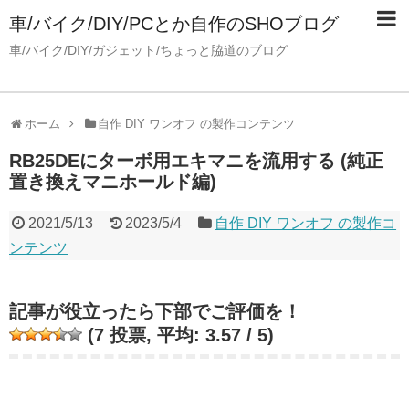
車/バイク/DIY/PCとか自作のSHOブログ
車/バイク/DIY/ガジェット/ちょっと脇道のブログ
ホーム
自作 DIY ワンオフ の製作コンテンツ
RB25DEにターボ用エキマニを流用する (純正
置き換えマニホールド編)
2021/5/13
2023/5/4
自作 DIY ワンオフ の製作コ
ンテンツ
記事が役立ったら下部でご評価を！
(
7
投票, 平均:
3.57
/ 5)