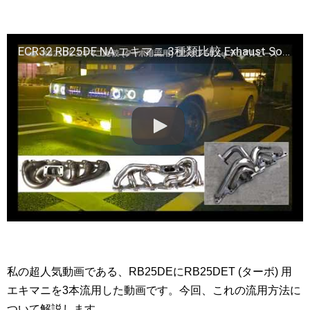
ECR32 RB25DE NA エキマニ 3種類比較 Exhaust Sound
私の超人気動画である、RB25DEにRB25DET (ターボ) 用
エキマニを3本流用した動画です。今回、これの流用方法に
ついて解説します。