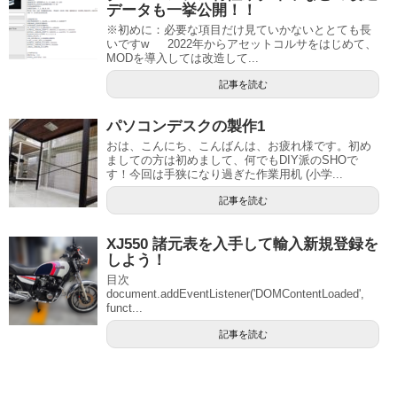
データも一挙公開！！
※初めに：必要な項目だけ見ていかないととても長
いですw 2022年からアセットコルサをはじめて、
MODを導入しては改造して...
記事を読む
パソコンデスクの製作1
おは、こんにち、こんばんは、お疲れ様です。初め
ましての方は初めまして、何でもDIY派のSHOで
す！今回は手狭になり過ぎた作業用机 (小学...
記事を読む
XJ550 諸元表を入手して輸入新規登録を
しよう！
目次
document.addEventListener('DOMContentLoaded',
funct...
記事を読む