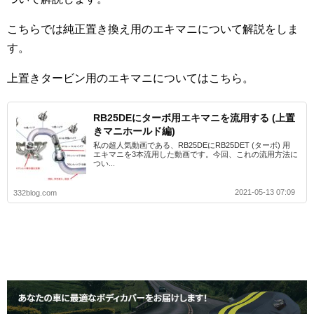
こちらでは純正置き換え用のエキマニについて解説をしま
す。
上置きタービン用のエキマニについてはこちら。
RB25DEにターボ用エキマニを流用する (上置
きマニホールド編)
私の超人気動画である、RB25DEにRB25DET (ターボ) 用
エキマニを3本流用した動画です。今回、これの流用方法に
つい...
2021-05-13 07:09
332blog.com