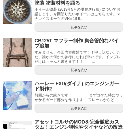
塗装 塗装材料を語る
ホイール塗装 (2019年5月の現在進行形) についてお
話します。今回塗りたいホイールはこちらです。マ
ナレイスポーツのVR5 18 9....
記事を読む
CB125T マフラー制作 集合管的なパイ
プ追加
すみません、今回内容微妙です！！申し訳ない。た
だ、誰かの何かの参考になれば幸いです。インプレ
だけはちゃんと書きます！！！ ...
記事を読む
ハーレー FXD(ダイナ) のエンジンガー
ド製作2
前回からの続きです！ まずコケた時につっ
かかるガード部分を作ります。 フレームからど...
記事を読む
アセットコルサのMODを完全徹底カス
タム！エンジン特性やタイヤなどの改造