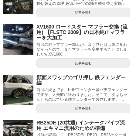
載せ替えの原理 必須パーツの制作 載せ替え実施...
記事を読む
XV1600 ロードスター マフラー交換 (流
用) 【FLSTC 2009】の日本純正マフラ
ーを大加工
前回の純正マフラー加工が、音も見た目も気に食わ
なかったので、またマフラーを変更することにしま
したw XV1600...
記事を読む
顔面スワップのゴリ押し 鉄フェンダー
編
前回の続きです。FRPフェンダー基パテフェンダー
ですが、大失敗に終わりました。そこで、次はちゃ
んと形の出ている鉄フェンダーで製作します。 ...
記事を読む
RB25DE (20共通) インテークパイプ流
用 エキマニ流用のための準備
以前の記事にて、RB25DEにRB20、RB25のターボ