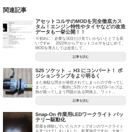
関連記事
アセットコルサのMODを完全徹底カス
タム！エンジン特性やタイヤなどの改造
データも一挙公開！！
※初めに：必要な項目だけ見ていかないととても長
いですw 2022年からアセットコルサをはじめて、
MODを導入しては改造して...
記事を読む
S25 ソケット → H3 にコンバート！ ポ
ジションランプをより明るく
また無駄な閃きが発想されてしまったので作ってし
まった。。。一般的にS25ソケットのLEDバルブは、
熱が籠ってしまう問題がある関係上、ワット...
記事を読む
Snap-On 作業用LEDワークライト バッ
テリー駆動化
部屋を掃除していたらスナップオンのワークライト
を見つけてしまいました。乾電池式ですが、大体こ