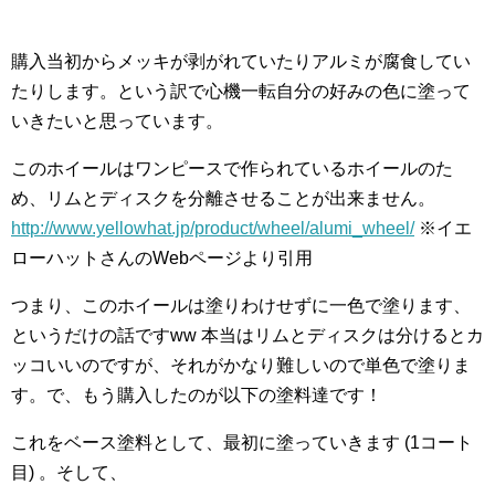
購入当初からメッキが剥がれていたりアルミが腐食してい
たりします。という訳で心機一転自分の好みの色に塗って
いきたいと思っています。
このホイールはワンピースで作られているホイールのた
め、リムとディスクを分離させることが出来ません。
http://www.yellowhat.jp/product/wheel/alumi_wheel/
※イエ
ローハットさんのWebページより引用
つまり、このホイールは塗りわけせずに一色で塗ります、
というだけの話ですww 本当はリムとディスクは分けるとカ
ッコいいのですが、それがかなり難しいので単色で塗りま
す。で、もう購入したのが以下の塗料達です！
これをベース塗料として、最初に塗っていきます (1コート
目) 。そして、