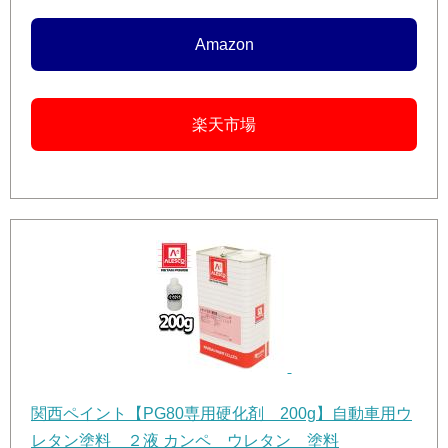
Amazon
楽天市場
関西ペイント【PG80専用硬化剤 200g】自動車用ウ
レタン塗料 ２液 カンペ ウレタン 塗料