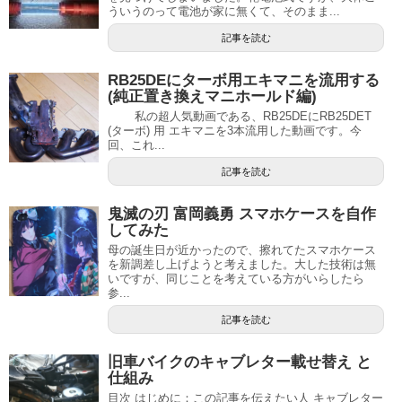
ういうのって電池が家に無くて、そのまま...
記事を読む
RB25DEにターボ用エキマニを流用する
(純正置き換えマニホールド編)
私の超人気動画である、RB25DEにRB25DET
(ターボ) 用 エキマニを3本流用した動画です。今
回、これ...
記事を読む
鬼滅の刃 富岡義勇 スマホケースを自作
してみた
母の誕生日が近かったので、擦れてたスマホケース
を新調差し上げようと考えました。大した技術は無
いですが、同じことを考えている方がいらしたら
参...
記事を読む
旧車バイクのキャブレター載せ替え と
仕組み
目次 はじめに：この記事を伝えたい人 キャブレター