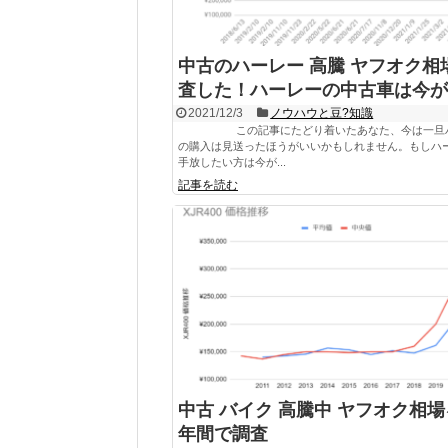
中古のハーレー 高騰 ヤフオク相
査した！ハーレーの中古車は今が
2021/12/3
ノウハウと豆?知識
この記事にたどり着いたあなた、今は一旦
の購入は見送ったほうがいいかもしれません。もしハ
手放したい方は今が...
記事を読む
中古 バイク 高騰中 ヤフオク相場
年間で調査