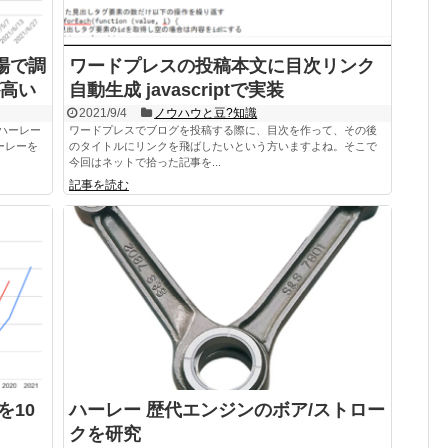
場で調
ワードプレスの投稿本文に目次リンク
高い
自動生成 javascriptで実装
2021/9/4
ノウハウと豆?知識
ハーレー
ワードプレスでブログを投稿する際に、目次を作って、その後
ーレーを
のタイトルにリンクを飛ばしたいという方いますよね。そこで
今回はネットで拾った記事を...
記事を読む
を10
ハーレー 歴代エンジンのボア/ストロー
クを研究