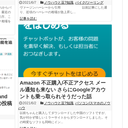
2021/6/7
ノウハウと豆?知識
,
バイク/ツーリング
れからバ
ヴァージンハーレーから引用 以前記事にした通
、最近の
り、近頃のハーレーの相場が急上昇し...
の方、こ
記事を読む
ク相場を
Amazon 不正購入/不正アクセス メー
ル通知も来ない さらにGoogleアカウ
and
ントも乗っ取られそうだった話
スの投稿
2021/6/2
ノウハウと豆?知識
,
パソコン/スマホのノウ
ハウ
以前ちゃんと購入してダウンロードした中国のソフトですが、
気が付かず怪しいミラーサイトからダウンロードしました。そ
の時変なソフトも同時にイン...