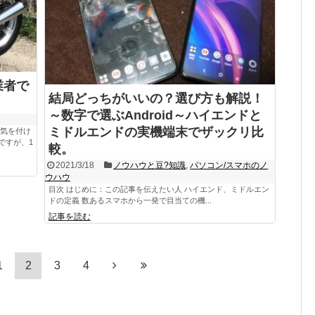
業者で
結局どっちがいいの？選び方も解説！
～数字で選ぶAndroid～ハイエンドと
ミドルエンドの実機端末でザックリ比
は気を付け
ですが、1
較。
2021/3/18
ノウハウと豆?知識
,
パソコン/スマホのノ
ウハウ
目次 はじめに：この記事を伝えたい人 ハイエンド、ミドルエン
ドの定義 数あるスマホから一発で目当ての機...
記事を読む
1
2
3
4