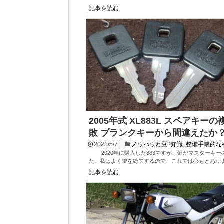
記事を読む
2005年式 XL883L スペアキー
敗 ブランクキーから間違えたか
2021/5/7
ノウハウと豆?知識
,
整備手帳的な
2020年に購入した883ですが、鍵がマスターキー
た。私はよく鍵を紛失するので、これでは心もとありませ
記事を読む