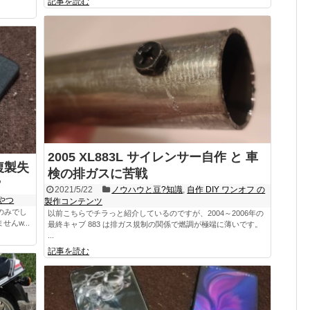
記事を読む
2005 XL883L サイレンサー自作 と 車
の複製失
検の排ガスに苦戦
？
2021/5/22
ノウハウと豆?知識
,
自作 DIY ワンオフ の
やつ
製作コンテンツ
のみでし
以前こちらでチラっと紹介しているのですが、2004～2006年の
んw...
最終キャブ 883 は排ガス規制の関係で燃調が極端に薄いです。
...
記事を読む