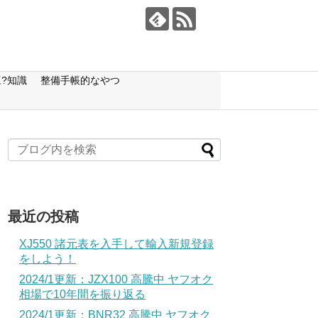
?知識
整備手帳的なやつ
最近の投稿
XJ550 諸元表を入手して輸入新規登録
をしよう！
2024/1更新：JZX100 高騰中 ヤフオク
相場で10年間を振り返る
2024/1更新：BNR32 高騰中 ヤフオク