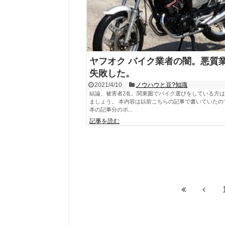
ヤフオク バイク業者の闇。悪質
失敗した。
2021/4/10
ノウハウと豆?知識
結論、被害者2名。関東圏でバイク選びをしている方
ましょう。 本内容は以前こちらの記事で書いていたの
本の記事分のボ...
記事を読む