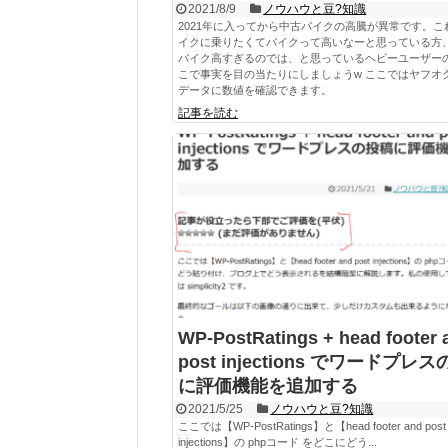
2021/8/9
ノウハウと豆?知識
2021年に入ってから中古バイクの高騰が異常です。こ
イクに乗りたくてバイクって高いなーと思っている方
バイク高すぎるのでは、と思っているヘビーユーザー
こで事実を目の当たりにしましょうw ここではヤフオ
データに数値を確認できます。
記事を読む
WP-PostRatings + head footer 
post injections でワードプレ
に評価機能を追加する
2021/5/25
ノウハウと豆?知識
ここでは【WP-PostRatings】と【head footer and post
injections】の phpコード をどこにどう...