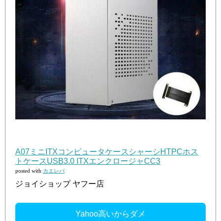
A07ミニITXコンピュータケースシャーシHTPCホス
トケースUSB3.0 ITXエンクロージャCC3
posted with
カエレバ
ジョイショップ ヤフー店
Yahoo高いからダメ