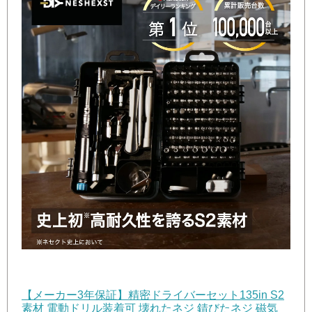
【メーカー3年保証】精密ドライバーセット135in S2
素材 電動ドリル装着可 壊れたネジ 錆びたネジ 磁気