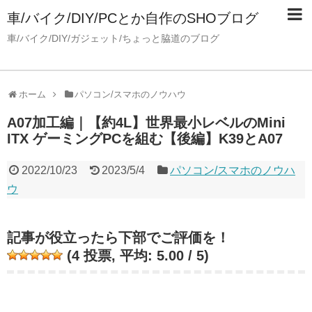
車/バイク/DIY/PCとか自作のSHOブログ
車/バイク/DIY/ガジェット/ちょっと脇道のブログ
ホーム
パソコン/スマホのノウハウ
A07加工編｜【約4L】世界最小レベルのMini
ITX ゲーミングPCを組む【後編】K39とA07
2022/10/23
2023/5/4
パソコン/スマホのノウハ
ウ
記事が役立ったら下部でご評価を！
(
4
投票, 平均:
5.00
/ 5)