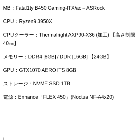
MB：Fatal1ty B450 Gaming-ITX/ac – ASRock
CPU：Ryzen9 3950X
CPUクーラー：Thermalright AXP90-X36 (加工) 【高さ制限
40㎜】
メモリー：DDR4 [8GB] / DDR [16GB] 【24GB】
GPU：GTX1070 AERO ITS 8GB
ストレージ：NVME SSD 1TB
電源：Enhance「FLEX 450」(Noctua NF-A4x20)