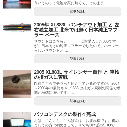
ういうのって電池が家に無くて、そのまま...
記事を読む
2005年 XL883L パンチアウト加工 と 左
右独立加工 北米では無く日本純正マフ
ラー ベース
サウンドはこちら。 以前購入した883です
が、日本向けの純正マフラーでしたので、ハーレー
らしいサウンドとは...
記事を読む
2005 XL883L サイレンサー自作 と 車検
の排ガスに苦戦
以前こちらでチラっと紹介しているのですが、2004
～2006年の最終キャブ 883 は排ガス規制の関係で燃
調が極端に薄いです。 ...
記事を読む
パソコンデスクの製作4 完成
おは、こんにち、こんばんは、お疲れ様です。初め
ましての方は初めまして、何でもDIY派のSHOで