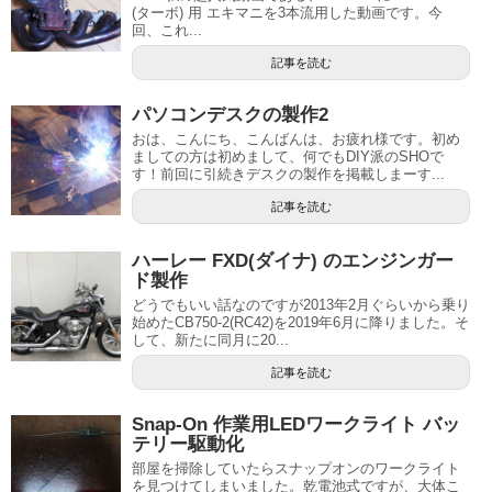
(ターボ) 用 エキマニを3本流用した動画です。今
回、これ...
記事を読む
パソコンデスクの製作2
おは、こんにち、こんばんは、お疲れ様です。初め
ましての方は初めまして、何でもDIY派のSHOで
す！前回に引続きデスクの製作を掲載しまーす...
記事を読む
ハーレー FXD(ダイナ) のエンジンガー
ド製作
どうでもいい話なのですが2013年2月ぐらいから乗り
始めたCB750-2(RC42)を2019年6月に降りました。そ
して、新たに同月に20...
記事を読む
Snap-On 作業用LEDワークライト バッ
テリー駆動化
部屋を掃除していたらスナップオンのワークライト
を見つけてしまいました。乾電池式ですが、大体こ