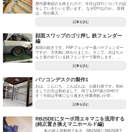
歴代愛車紹介を終えたので、今日はDIYについての話
をしていきたいと思います。 なぜDYIなのか。 皆様
は、何か購入...
記事を読む
顔面スワップのゴリ押し 鉄フェンダー
編
前回の続きです。FRPフェンダー基パテフェンダー
ですが、大失敗に終わりました。そこで、次はちゃ
んと形の出ている鉄フェンダーで製作します。 ...
記事を読む
パソコンデスクの製作1
おは、こんにち、こんばんは、お疲れ様です。初め
ましての方は初めまして、何でもDIY派のSHOで
す！今回は手狭になり過ぎた作業用机 (小学...
記事を読む
RB25DEにターボ用エキマニを流用する
(純正置き換えマニホールド編)
私の超人気動画である、RB25DEにRB25DET