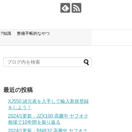
?知識
整備手帳的なやつ
最近の投稿
XJ550 諸元表を入手して輸入新規登録
をしよう！
2024/1更新：JZX100 高騰中 ヤフオク
相場で10年間を振り返る
2024/1更新：BNR32 高騰中 ヤフオク