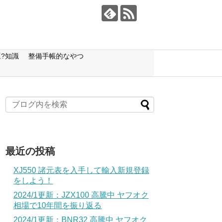
?知識
整備手帳的なやつ
最近の投稿
XJ550 諸元表を入手して輸入新規登録
をしよう！
2024/1更新：JZX100 高騰中 ヤフオク
相場で10年間を振り返る
2024/1更新：BNR32 高騰中 ヤフオク