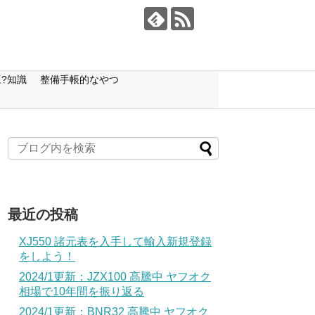
?知識
整備手帳的なやつ
最近の投稿
XJ550 諸元表を入手して輸入新規登録
をしよう！
2024/1更新：JZX100 高騰中 ヤフオク
相場で10年間を振り返る
2024/1更新：BNR32 高騰中 ヤフオク