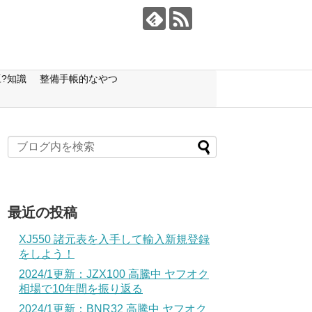
?知識
整備手帳的なやつ
最近の投稿
XJ550 諸元表を入手して輸入新規登録
をしよう！
2024/1更新：JZX100 高騰中 ヤフオク
相場で10年間を振り返る
2024/1更新：BNR32 高騰中 ヤフオク