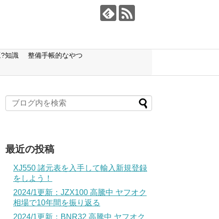
?知識
整備手帳的なやつ
最近の投稿
XJ550 諸元表を入手して輸入新規登録
をしよう！
2024/1更新：JZX100 高騰中 ヤフオク
相場で10年間を振り返る
2024/1更新：BNR32 高騰中 ヤフオク