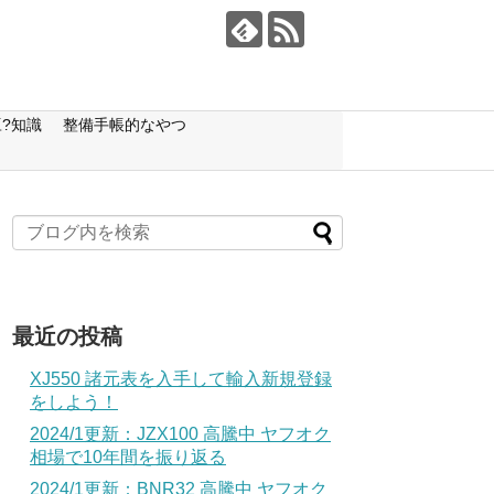
?知識
整備手帳的なやつ
最近の投稿
XJ550 諸元表を入手して輸入新規登録
をしよう！
2024/1更新：JZX100 高騰中 ヤフオク
相場で10年間を振り返る
2024/1更新：BNR32 高騰中 ヤフオク