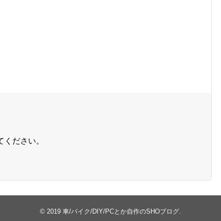
てください。
© 2019
車/バイク/DIY/PCとか自作のSHOブログ
.