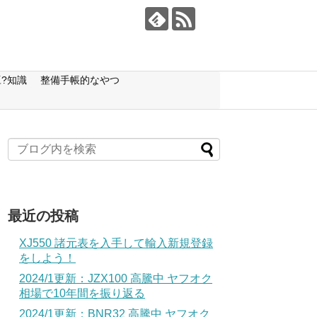
?知識
整備手帳的なやつ
最近の投稿
XJ550 諸元表を入手して輸入新規登録
をしよう！
2024/1更新：JZX100 高騰中 ヤフオク
相場で10年間を振り返る
2024/1更新：BNR32 高騰中 ヤフオク