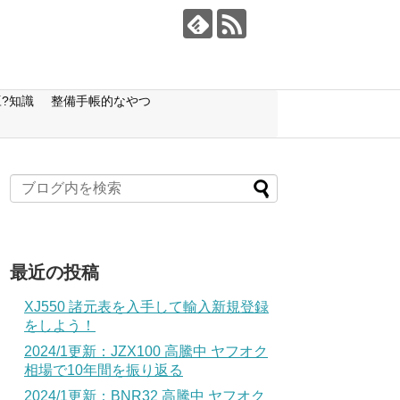
?知識
整備手帳的なやつ
最近の投稿
XJ550 諸元表を入手して輸入新規登録
をしよう！
2024/1更新：JZX100 高騰中 ヤフオク
相場で10年間を振り返る
2024/1更新：BNR32 高騰中 ヤフオク